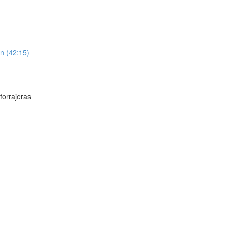
n (42:15)
)
orrajeras